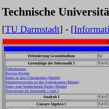
Technische Universit
[
TU Darmstadt
] - [
Informat
G
Orientierung Grundstudium
S2
Grundzüge der Informatik I
V4+Ü
Folienkopien
Reversi-Projekt
Index zu den Folienkopien (Martin)
Inhaltsverzeichnis zu den Folienkopien (Martin)
Index zum Waldschmidt-Skript (Martin)
Newsgroup für Informatik 1 und 2
Analysis I
V4+Ü
Lineare Algebra I
V4+Ü