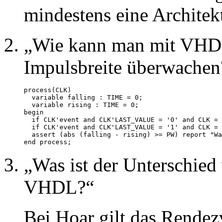
mindestens eine Architekt
Wie kann man mit VHDL
Impulsbreite überwachen
process(CLK)

  variable falling : TIME = 0;

  variable rising : TIME = 0;

begin

  if CLK'event and CLK'LAST_VALUE = '0' and CLK = 
  if CLK'event and CLK'LAST_VALUE = '1' and CLK = 
  assert (abs (falling - rising) >= PW) report "Wa
end process;
Was ist der Unterschie
VHDL?
Bei Hoar gilt das Rende