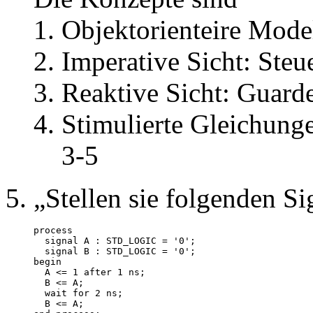
Objektorienteire Mode
Imperative Sicht: Ste
Reaktive Sicht: Gua
Stimulierte Gleichunge
3-5
Stellen sie folgenden Si
process

  signal A : STD_LOGIC = '0';

  signal B : STD_LOGIC = '0';

begin

  A <= 1 after 1 ns;

  B <= A;

  wait for 2 ns;

  B <= A;
