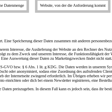
ene Datenmenge
Website, von der die Anforderung kommt
rt. Eine Speicherung dieser Daten zusammen mit anderen personenbezog
rem Interesse, die Auslieferung der Website an den Rechner des Nutze
folgt zu dem Zweck und unserem Interesse, die Funktionsfähigkeit der 
. Eine Auswertung dieser Daten zu Marketingzwecken findet nicht statt
 f DS-GVO bzw. § 6 Abs. 1 lit. g KDG. Die Daten werden in unserem Syst
scht oder anonymisiert, sodass eine Zuordnung des aufrufenden Clients
rieb der Internetseite zwingend erforderlich. Im Übrigen erheben wir 
nto einrichten oder dich bei einem Newsletter registrieren, eine Bestel
Daten preiszugeben. In diesem Fall kann es jedoch sein, dass ihr best