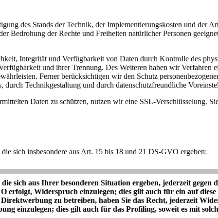
tigung des Stands der Technik, der Implementierungskosten und der A
s der Bedrohung der Rechte und Freiheiten natürlicher Personen geeig
eit, Integrität und Verfügbarkeit von Daten durch Kontrolle des phys
r Verfügbarkeit und ihrer Trennung. Des Weiteren haben wir Verfahren 
ährleisten. Ferner berücksichtigen wir den Schutz personenbezogene
, durch Technikgestaltung und durch datenschutzfreundliche Voreinste
mittelten Daten zu schützen, nutzen wir eine SSL-Verschlüsselung. Si
 die sich insbesondere aus Art. 15 bis 18 und 21 DS-GVO ergeben:
ie sich aus Ihrer besonderen Situation ergeben, jederzeit gegen 
VO erfolgt, Widerspruch einzulegen; dies gilt auch für ein auf dies
Direktwerbung zu betreiben, haben Sie das Recht, jederzeit Wide
 einzulegen; dies gilt auch für das Profiling, soweit es mit sol