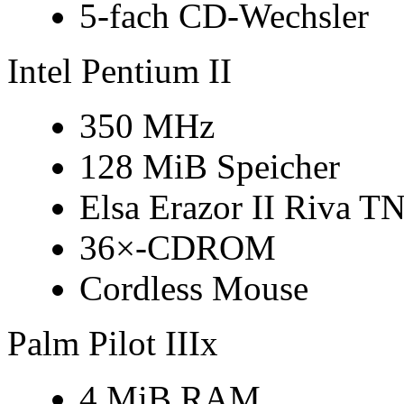
5-fach CD-Wechsler
Intel Pentium II
350 MHz
128 MiB Speicher
Elsa Erazor II Riva 
36×-CDROM
Cordless Mouse
Palm Pilot IIIx
4 MiB RAM