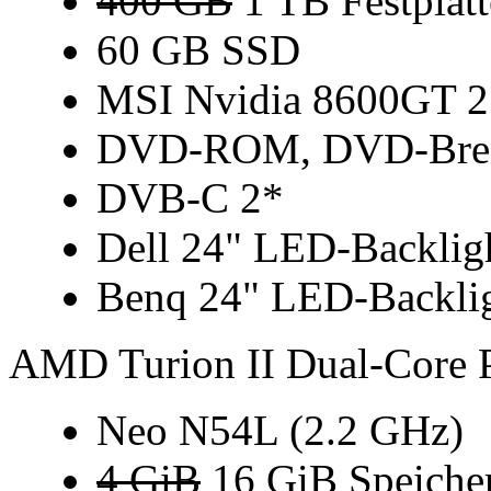
400 GB
1 TB Festplatt
60 GB SSD
MSI Nvidia 8600GT 
DVD-ROM, DVD-Bre
DVB-C 2*
Dell 24" LED-Backli
Benq 24" LED-Backli
AMD Turion II Dual-Core P
Neo N54L (2.2 GHz)
4 GiB
16 GiB Speiche