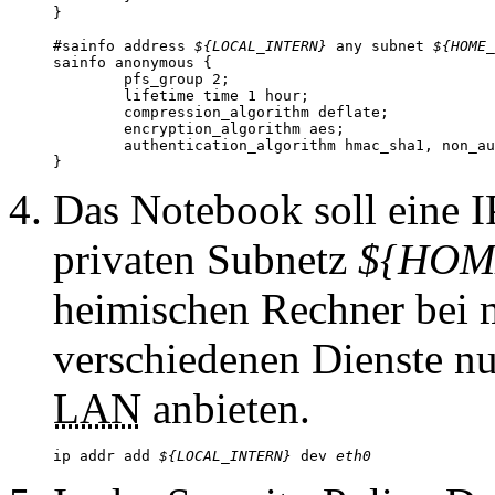
}

#sainfo address 
${LOCAL_INTERN}
 any subnet 
${HOME_
sainfo anonymous {

	pfs_group 2;

	lifetime time 1 hour;

	compression_algorithm deflate;

	encryption_algorithm aes;

	authentication_algorithm hmac_sha1, non_auth;

}
Das Notebook soll eine 
privaten Subnetz
${HOM
heimischen Rechner bei mi
verschiedenen Dienste n
LAN
anbieten.
ip addr add 
${LOCAL_INTERN}
 dev 
eth0