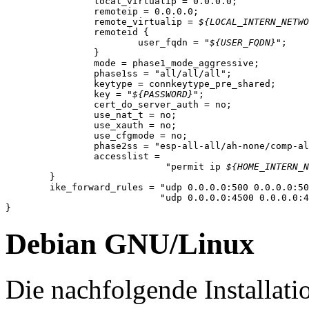
		local_virtualip = 0.0.0.0;

		remoteip = 0.0.0.0;

		remote_virtualip = 
${LOCAL_INTERN_NETWO
		remoteid {

			user_fqdn = "
${USER_FQDN}
";

		}

		mode = phase1_mode_aggressive;

		phase1ss = "all/all/all";

		keytype = connkeytype_pre_shared;

		key = "
${PASSWORD}
";

		cert_do_server_auth = no;

		use_nat_t = no;

		use_xauth = no;

		use_cfgmode = no;

		phase2ss = "esp-all-all/ah-none/comp-all/pfs";

		accesslist = 

			     "permit ip 
${HOME_INTERN_
	}

	ike_forward_rules = "udp 0.0.0.0:500 0.0.0.0:500", 

			    "udp 0.0.0.0:4500 0.0.0.0:4500";

}
Debian GNU/Linux
Die nachfolgende Installati