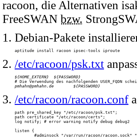
racoon
, die Alternativen
is
FreeSWAN
bzw.
StrongS
Debian-Pakete installiere
aptitude install racoon ipsec-tools iproute
/etc/racoon/psk.txt
anpas
${HOME_EXTERN}
${PASSWORD}
pmhahn@pmhahn.de
${PASSWORD}
/etc/racoon/racoon.conf
a
path pre_shared_key "/etc/racoon/psk.txt";

path certificate "/etc/racoon/certs";

log notify; # error warning notify debug debug2

listen {

	#adminsock "/var/run/racoon/racoon.sock" "root" "root" 0660;
