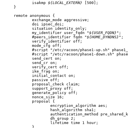
	isakmp 
${LOCAL_EXTERN}
 [500];

}

remote anonymous {

	exchange_mode aggressive;

	doi ipsec_doi;

	situation identity_only;

	my_identifier user_fqdn "
${USER_FQDN}
";

	#peers_identifier fqdn "
${HOME_DYNDNS}
";

	verify_identifier off;

	mode_cfg off;

 	#script "/etc/racoon/phase1-up.sh" phase1_up;

 	#script "/etc/racoon/phase1-down.sh" phase1_down;

	send_cert on;

	send_cr on;

	verify_cert off;

	ike_frag on;

	initial_contact on;

	passive off;

	proposal_check claim;

	support_proxy off;

	generate_policy off;

	nonce_size 16;

	proposal {

		encryption_algorithm aes;

		hash_algorithm sha1;

		authentication_method pre_shared_key;

		dh_group 2;

		lifetime time 1 hour;

	}
