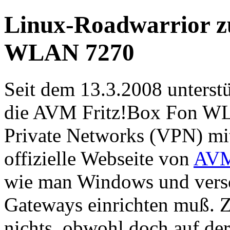
Linux-Roadwarrior z
WLAN 7270
Seit dem
13.3.2008
unterstü
die
AVM Fritz!Box Fon W
Private Networks (VPN)
mi
offizielle Webseite von
AV
wie man
Windows
und vers
Gateways einrichten muß. 
nichts, obwohl doch auf de