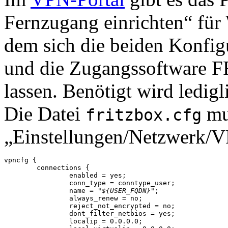
Fernzugang einrichten
für
dem sich die beiden Konfig
und die Zugangssoftware
F
lassen. Benötigt wird ledigl
Die Datei
mu
fritzbox.cfg
Einstellungen/Netzwerk/
vpncfg {

	connections {

		enabled = yes;

		conn_type = conntype_user;

		name = "
${USER_FQDN}
";

		always_renew = no;

		reject_not_encrypted = no;

		dont_filter_netbios = yes;

		localip = 0.0.0.0;
