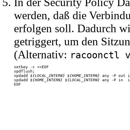
In der
Security Policy D
werden, daß die Verbind
erfolgen soll. Dadurch w
getriggert, um den Sitzu
(Alternativ:
racoonctl 
setkey -c <<EOF

spdflush;

spdadd 
${LOCAL_INTERN}
${HOME_INTERN}
 any -P out i
spdadd 
${HOME_INTERN}
${LOCAL_INTERN}
 any -P in  i
EOF