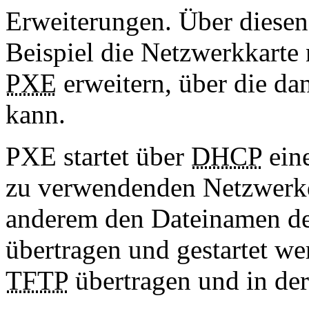
Erweiterungen. Über dies
Beispiel die Netzwerkkarte
PXE
erweitern, über die da
kann.
PXE startet über
DHCP
eine
zu verwendenden Netzwerkda
anderem den Dateinamen der
übertragen und gestartet we
TFTP
übertragen und in d