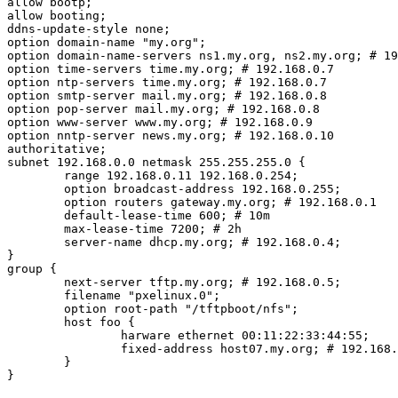
allow bootp;

allow booting;

ddns-update-style none;

option domain-name "my.org";

option domain-name-servers ns1.my.org, ns2.my.org; # 19
option time-servers time.my.org; # 192.168.0.7

option ntp-servers time.my.org; # 192.168.0.7

option smtp-server mail.my.org; # 192.168.0.8

option pop-server mail.my.org; # 192.168.0.8

option www-server www.my.org; # 192.168.0.9

option nntp-server news.my.org; # 192.168.0.10

authoritative;

subnet 192.168.0.0 netmask 255.255.255.0 {

	range 192.168.0.11 192.168.0.254;

	option broadcast-address 192.168.0.255;

	option routers gateway.my.org; # 192.168.0.1

	default-lease-time 600; # 10m

	max-lease-time 7200; # 2h

	server-name dhcp.my.org; # 192.168.0.4;

}

group {

	next-server tftp.my.org; # 192.168.0.5;

	filename "pxelinux.0";

	option root-path "/tftpboot/nfs";

	host foo {

		harware ethernet 00:11:22:33:44:55;

		fixed-address host07.my.org; # 192.168.0.11

	}
