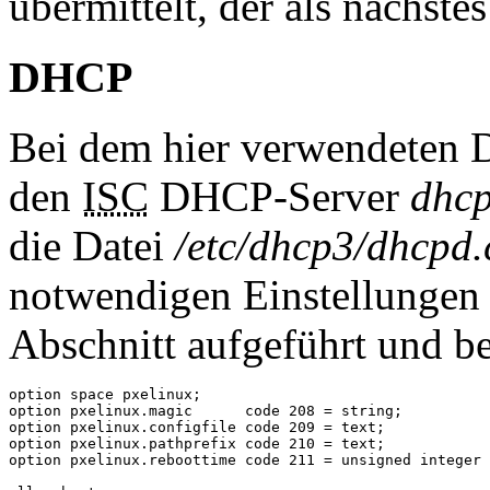
übermittelt, der als nächstes
DHCP
Bei dem hier verwendeten 
den
ISC
DHCP-Server
dhcp
die Datei
/etc/dhcp3/dhcpd.
notwendigen Einstellungen 
Abschnitt aufgeführt und b
option space pxelinux;

option pxelinux.magic      code 208 = string;

option pxelinux.configfile code 209 = text;

option pxelinux.pathprefix code 210 = text;

option pxelinux.reboottime code 211 = unsigned integer 