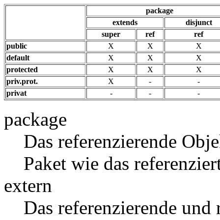
package
extends
disjunct
super
ref
ref
public
X
X
X
default
X
X
X
protected
X
X
X
priv.prot.
X
-
-
privat
-
-
-
package
Das referenzierende Obje
Paket wie das referenzier
extern
Das referenzierende und 